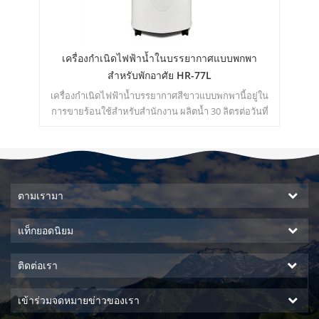
น้ำ
เครื่องกำเนิดไฟฟ้าน้ำในบรรยากาศแบบพกพา
สำหรับพักอาศัย HR-77L
่น
เครื่องกำเนิดไฟฟ้าน้ำบรรยากาศสีขาวแบบพกพานี้อยู่ใน
ส
ูง
การขายร้อนใช้สำหรับสำนักงาน ผลิตน้ำ 30 ลิตรต่อวันที่
สำน
วน้ำ
30 ℃และ 80% RH ร้อน & amp; ร่วม ld การส่งออกน้ำ
บสู่
บริสุทธิ์
ตามเรามา
แท็กยอดนิยม
ติดต่อเรา
เข้าร่วมจดหมายข่าวของเรา