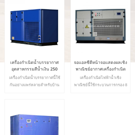
ไม่มีคลอรีน22
เครื่องกำเนิดน้ำบรรยากาศ
จอแอลซีดีหน้าจอแสดงผลเชิง
อุตสาหกรรมสีน้ำเงิน 250
พาณิชย์อากาศเครื่องกำเนิด
ลิตร / วัน
น้ำ ea-500
เครื่องกำเนิดน้ำบรรยากาศนี้ใช้
เครื่องกำเนิดไฟฟ้าน้ำเชิง
กันอย่างแพร่หลายสำหรับบ้าน
พาณิชย์นี้ใช้กระบวนการกรอง 8
สำนักงาน ตู้กดน้ำพร้อมฟังก์ชั่น
ขั้นตอนเพื่อสร้างน้ำที่รสชาติดี
ผลิตน้ำจากอากาศระบบ DOW
บริสุทธิ์จากอากาศ ! น้ำปลอดภัย
RO ร้อน & amp; การส่งออกน้ำ
ไม่มีขยะ!22
เย็นบริสุทธิ์ หน้าจอแสดงผล
LCD22