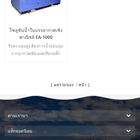
โซลูชันน้ำในบรรยากาศเชิง
พาณิชย์ EA-1000
รับคะแนนสูง ต้องการน้ำอ่อนนุ่ม
จากอากาศเพียงแค่เสียบปลั๊ก
เครื่องกำเนิดไฟฟ้าเป็นสิ่งจำเป็น
เครื่องกำเนิดไฟฟ้าน้ำใน
บรรยากาศอุตสาหกรรมให้คุณ
ดื่มน้ำที่ปลอดภัยและอุดม
[ ผลรวมของ
1
หน้า ]
สมบูรณ์!22
ตามเรามา
แท็กยอดนิยม