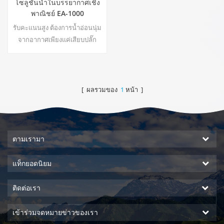
โซลูชันน้ำในบรรยากาศเชิง
พาณิชย์ EA-1000
รับคะแนนสูง ต้องการน้ำอ่อนนุ่ม
จากอากาศเพียงแค่เสียบปลั๊ก
เครื่องกำเนิดไฟฟ้าเป็นสิ่งจำเป็น
เครื่องกำเนิดไฟฟ้าน้ำใน
บรรยากาศอุตสาหกรรมให้คุณ
ดื่มน้ำที่ปลอดภัยและอุดม
[ ผลรวมของ
1
หน้า ]
สมบูรณ์!22
ตามเรามา
แท็กยอดนิยม
ติดต่อเรา
เข้าร่วมจดหมายข่าวของเรา