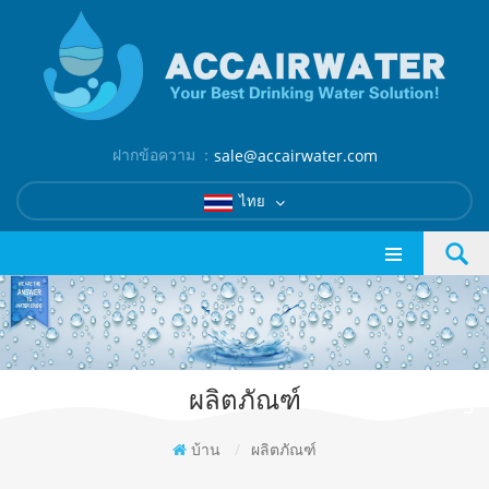
ฝากข้อความ ：
sale@accairwater.com
ไทย
ผลิตภัณฑ์
บ้าน
/
ผลิตภัณฑ์