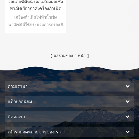
จอแอลซีดีหน้าจอแสดงผลเชิง
พาณิชย์อากาศเครื่องกำเนิด
น้ำ ea-500
เครื่องกำเนิดไฟฟ้าน้ำเชิง
พาณิชย์นี้ใช้กระบวนการกรอง 8
ขั้นตอนเพื่อสร้างน้ำที่รสชาติดี
บริสุทธิ์จากอากาศ ! น้ำปลอดภัย
ไม่มีขยะ!22
[ ผลรวมของ
1
หน้า ]
ตามเรามา
แท็กยอดนิยม
ติดต่อเรา
เข้าร่วมจดหมายข่าวของเรา