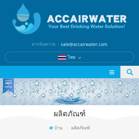
ฝากข้อความ ：
sale@accairwater.com
ไทย
ผลิตภัณฑ์
บ้าน
/
ผลิตภัณฑ์