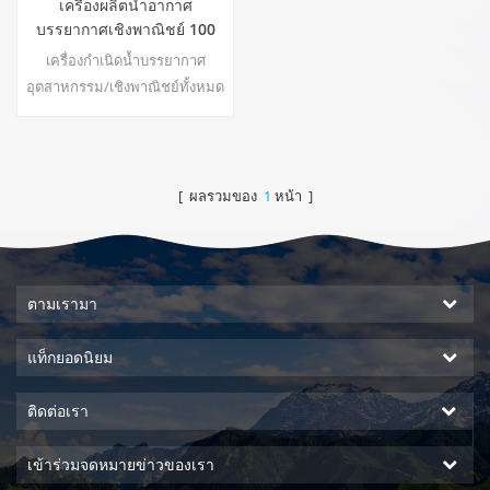
เครื่องผลิตน้ำอากาศ
บรรยากาศเชิงพาณิชย์ 100
ลิตรต่อวัน EA-100E
เครื่องกำเนิดน้ำบรรยากาศ
อุตสาหกรรม/เชิงพาณิชย์ทั้งหมด
สามารถติดตั้งบนรถพ่วงและติด
ตั้งเครื่องกำเนิดไฟฟ้า ระบบกรอง
ถังเก็บน้ำและเชื้อเพลิงของตัวเอง
เครื่องกำเนิดน้ำด้วยอากาศของ
[ ผลรวมของ
1
หน้า ]
เรามีระบบอากาศและน้ำเคลื่อนที่
ที่ทำงานได้อย่างสมบูรณ์ มีครบ
ทุกอย่างในตัว และเพียงพอในตัว
เอง สามารถขนส่งได้อย่าง
ตามเรามา
ง่ายดายพร้อมทั้งผลิตน้ำดื่ม
บริสุทธิ์สดได้มากถึงหลายพัน
แท็กยอดนิยม
แกลลอน โรงงา22
ติดต่อเรา
เข้าร่วมจดหมายข่าวของเรา