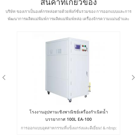
สินค้าที่เกี่ยวข้อง
บริษัท ของเราเป็นองค์กรหล่อตายด้วยฟังก์ชั่นรวมของ การออกแบบและการ
พัฒนาการผลิตแม่พิมพ์การผลิตแม่พิมพ์หล่อ เครื่องจักรความแม่นยำและ
การรักษาพื้นผิว
โรงงานอุปทานเชิงพาณิชย์เครื่องกำเนิดน้ำ
เคร
อม |
บรรยากาศ 100L EA-100
ี่มี
การออกแบบอุตสาหกรรมที่แข็งแกร่งและดีเยี่ยม! & nbsp;
เคร
มี
บ้