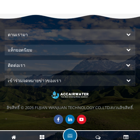
ระ
ตามเรามา
แท็กยอดนิยม
ติดต่อเรา
เข้าร่วมจดหมายข่าวของเรา
ลิขสิทธิ์ © 2026 FUJIAN WANJUAN TECHNOLOGY CO.,LTD.สงวนลิขสิทธิ์.
ฝ