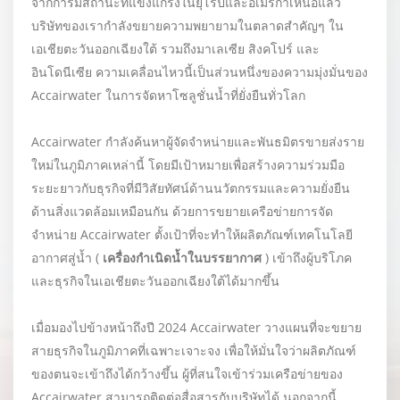
จากการมีสถานะที่แข็งแกร่งในยุโรปและอเมริกาเหนือแล้ว
บริษัทของเรากำลังขยายความพยายามในตลาดสำคัญๆ ใน
เอเชียตะวันออกเฉียงใต้ รวมถึงมาเลเซีย สิงคโปร์ และ
อินโดนีเซีย ความเคลื่อนไหวนี้เป็นส่วนหนึ่งของความมุ่งมั่นของ
Accairwater ในการจัดหาโซลูชั่นน้ำที่ยั่งยืนทั่วโลก
Accairwater กำลังค้นหาผู้จัดจำหน่ายและพันธมิตรขายส่งราย
ใหม่ในภูมิภาคเหล่านี้ โดยมีเป้าหมายเพื่อสร้างความร่วมมือ
ระยะยาวกับธุรกิจที่มีวิสัยทัศน์ด้านนวัตกรรมและความยั่งยืน
ด้านสิ่งแวดล้อมเหมือนกัน ด้วยการขยายเครือข่ายการจัด
จำหน่าย Accairwater ตั้งเป้าที่จะทำให้ผลิตภัณฑ์เทคโนโลยี
อากาศสู่น้ำ (
เครื่องกำเนิดน้ำในบรรยากาศ
) เข้าถึงผู้บริโภค
และธุรกิจในเอเชียตะวันออกเฉียงใต้ได้มากขึ้น
เมื่อมองไปข้างหน้าถึงปี 2024 Accairwater วางแผนที่จะขยาย
สายธุรกิจในภูมิภาคที่เฉพาะเจาะจง เพื่อให้มั่นใจว่าผลิตภัณฑ์
ของตนจะเข้าถึงได้กว้างขึ้น ผู้ที่สนใจเข้าร่วมเครือข่ายของ
Accairwater สามารถติดต่อสื่อสารกับบริษัทได้ นอกจากนี้