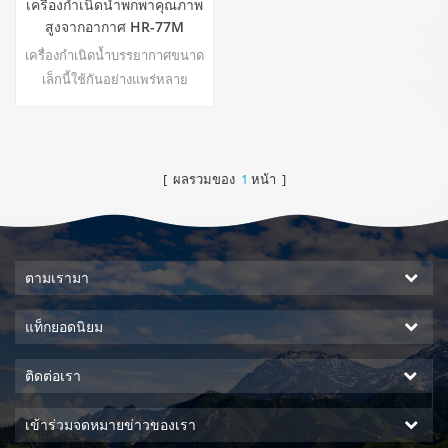
เครื่องกำเนิดน้ำพกพาคุณภาพ
สูงจากอากาศ HR-77M
เครื่องกำเนิดน้ำบรรยากาศขนาด
เล็กนี้ใช้กันอย่างแพร่หลาย
สำหรับบ้านสำนักงาน ให้ความ
ปลอดภัยและน้ำดื่มบริสุทธิ์น้ำอุ่น
และน้ำเย็นบริสุทธิ์ หน้าจอแสดง
ผล LCD22
[ ผลรวมของ
1
หน้า ]
ตามเรามา
แท็กยอดนิยม
ติดต่อเรา
เข้าร่วมจดหมายข่าวของเรา