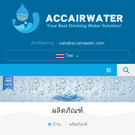
ฝากข้อความ ：
sale@accairwater.com
ไทย
ผลิตภัณฑ์
บ้าน
/
ผลิตภัณฑ์