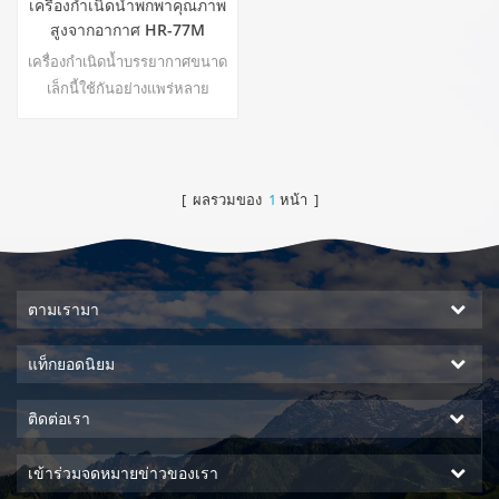
เครื่องกำเนิดน้ำพกพาคุณภาพ
สูงจากอากาศ HR-77M
เครื่องกำเนิดน้ำบรรยากาศขนาด
เล็กนี้ใช้กันอย่างแพร่หลาย
สำหรับบ้านสำนักงาน ให้ความ
ปลอดภัยและน้ำดื่มบริสุทธิ์น้ำอุ่น
และน้ำเย็นบริสุทธิ์ หน้าจอแสดง
ผล LCD22
[ ผลรวมของ
1
หน้า ]
ตามเรามา
แท็กยอดนิยม
ติดต่อเรา
เข้าร่วมจดหมายข่าวของเรา