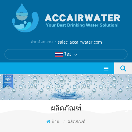
ฝากข้อความ ：
sale@accairwater.com
ไทย
ผลิตภัณฑ์
บ้าน
/
ผลิตภัณฑ์