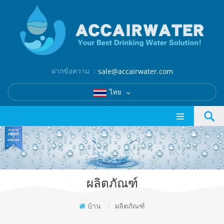
ฝากข้อความ ：
sale@accairwater.com
ไทย
ผลิตภัณฑ์
บ้าน
/
ผลิตภัณฑ์