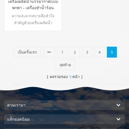
เครื่องผลิตน้ำบรรยากาศแบบ
พกพา - เครื่องทำน้ำร้อน
ZL9130D
ความสะดวกสบายคือหัวใจ
สำคัญด้วยเครื่องผลิตน้ำ
บรรยากาศ ZL9130D ที่มีความจุ
17.5 ลิตร และหน้าจอสัมผัส LED
ที่ใช้งานง่ายเพื่อการตรวจสอบ
และควบคุมที่ง่ายดาย การปล่อย
เป็นครั้งแรก
1
2
3
4
5
น้ำบรรยากาศช่วยให้คุณมั่นใจ
ได้ว่าจะมีน้ำสะอาดใช้ได้ทุกเมื่อ
สุดท้าย
ที่ต้องการ ประโยชน์หลัก: น้ำดื่ม
[ ผลรวมของ
5
หน้า ]
บริสุทธิ์ น้ำร้อนและน้ำเย็น ไม่
ต้องติดตั้ง ไม่เกิดของเสีย22
ตามเรามา
แท็กยอดนิยม