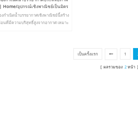
 | Home/อุปกรณ์เชิงพาณิชย์เป็นมิตร
กับสิ่งแวดล้อม | อีเอ-60อี
่องกำเนิดน้ำบรรยากาศเชิงพาณิชย์นี้สร้าง
อ่อนที่มีความบริสุทธิ์สูงจากอากาศ เหมาะ
สำหรับดื่มแม้ไม่มีคลอรีน
เป็นครั้งแรก
1
[ ผลรวมของ
2
หน้า 