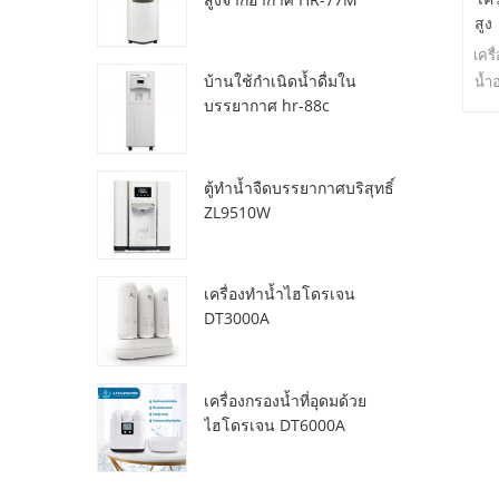
สูง
เครื
บ้านใช้กำเนิดน้ำดื่มใน
น้ำ
บรรยากาศ hr-88c
ตู้ทำน้ำจืดบรรยากาศบริสุทธิ์
ZL9510W
เครื่องทำน้ำไฮโดรเจน
DT3000A
เครื่องกรองน้ำที่อุดมด้วย
ไฮโดรเจน DT6000A