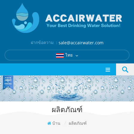
ฝากข้อความ ：
sale@accairwater.com
ไทย
ผลิตภัณฑ์
บ้าน
/
ผลิตภัณฑ์