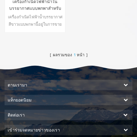
เครื่องกำเนิดไฟฟ้าน้ำใน
บรรยากาศแบบพกพาสำหรับ
พักอาศัย HR-77L
เครื่องกำเนิดไฟฟ้าน้ำบรรยากาศ
สีขาวแบบพกพานี้อยู่ในการขาย
ร้อนใช้สำหรับสำนักงาน ผลิตน้ำ
30 ลิตรต่อวันที่ 30 ℃และ 80%
RH ร้อน & amp; ร่วม ld การส่ง
ออกน้ำบริสุทธิ์22
[ ผลรวมของ
1
หน้า ]
ตามเรามา
แท็กยอดนิยม
ติดต่อเรา
เข้าร่วมจดหมายข่าวของเรา