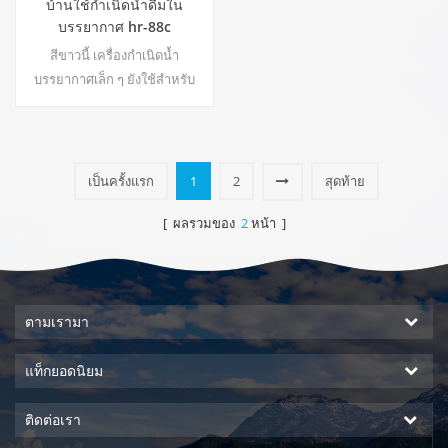
บ้านใช้กำเนิดน้ำดื่มใน
บรรยากาศ hr-88c
สีขาวนี้ เครื่องกำเนิดน้ำ
บรรยากาศเล็ก ๆ ยังใช้สำหรับ
สำนักงาน การส่งออกน้ำเย็น
บริสุทธิ์ หน้าจอแสดงผลแอลซีดี
ความจุ: 16 ลิตร
เป็นครั้งแรก
1
2
สุดท้าย
[ ผลรวมของ
2
หน้า ]
ตามเรามา
แท็กยอดนิยม
ติดต่อเรา