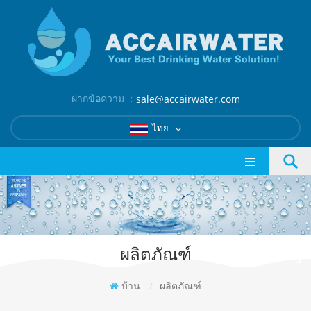
ฝากข้อความ ：
sale@accairwater.com
ไทย
ผลิตภัณฑ์
บ้าน
/
ผลิตภัณฑ์