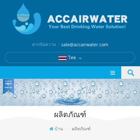
ฝากข้อความ ：
sale@accairwater.com
ไทย
ผลิตภัณฑ์
บ้าน
/
ผลิตภัณฑ์