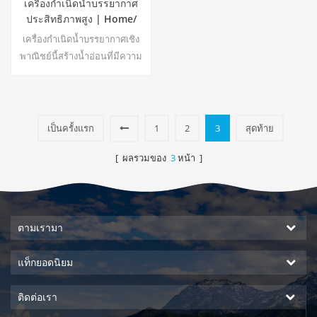
เครื่องกำเนิดน้ำบรรยากาศ
ประสิทธิภาพสูง | Home/
อุปกรณ์เชิงพาณิชย์เป็นมิตร
เครื่องกำเนิดน้ำบรรยากาศเชิง
กับสิ่งแวดล้อม | อีเอ-60อี
พาณิชย์นี้สร้างน้ำอ่อนที่มีความ
บริสุทธิ์สูงจากอากาศ เหมาะ
สำหรับดื่มแม้ไม่มีคลอรีน
เป็นครั้งแรก
1
2
3
สุดท้าย
[ ผลรวมของ
3
หน้า ]
ตามเรามา
แท็กยอดนิยม
ติดต่อเรา