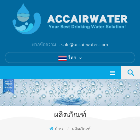
ฝากข้อความ ：
sale@accairwater.com
ไทย
ผลิตภัณฑ์
บ้าน
/
ผลิตภัณฑ์