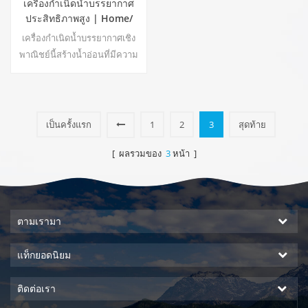
เครื่องกำเนิดน้ำบรรยากาศ
ประสิทธิภาพสูง | Home/
อุปกรณ์เชิงพาณิชย์เป็นมิตร
เครื่องกำเนิดน้ำบรรยากาศเชิง
กับสิ่งแวดล้อม | อีเอ-60อี
พาณิชย์นี้สร้างน้ำอ่อนที่มีความ
บริสุทธิ์สูงจากอากาศ เหมาะ
สำหรับดื่มแม้ไม่มีคลอรีน
เป็นครั้งแรก
1
2
3
สุดท้าย
[ ผลรวมของ
3
หน้า ]
ตามเรามา
แท็กยอดนิยม
ติดต่อเรา