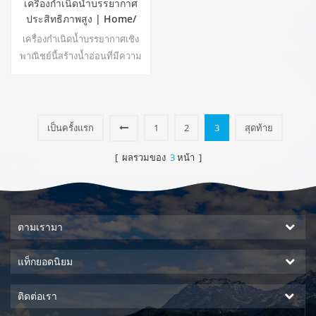
เครื่องกำเนิดน้ำบรรยากาศ
ประสิทธิภาพสูง | Home/
อุปกรณ์เชิงพาณิชย์เป็นมิตร
เครื่องกำเนิดน้ำบรรยากาศเชิง
กับสิ่งแวดล้อม | อีเอ-60อี
พาณิชย์นี้สร้างน้ำอ่อนที่มีความ
บริสุทธิ์สูงจากอากาศ เหมาะ
สำหรับดื่มแม้ไม่มีคลอรีน
เป็นครั้งแรก
1
2
3
สุดท้าย
[ ผลรวมของ
3
หน้า ]
ตามเรามา
แท็กยอดนิยม
ติดต่อเรา