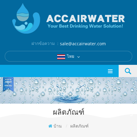
ฝากข้อความ ：
sale@accairwater.com
ไทย
ผลิตภัณฑ์
บ้าน
/
ผลิตภัณฑ์