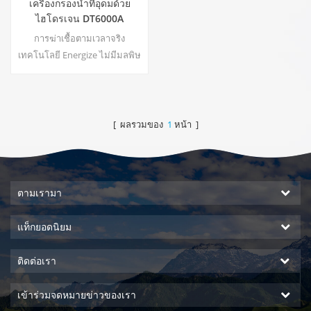
เครื่องกรองน้ำที่อุดมด้วย
ไฮโดรเจน DT6000A
การฆ่าเชื้อตามเวลาจริง
เทคโนโลยี Energize ไม่มีมลพิษ
ทุติยภูมิ ไม่มีกลิ่นเฉพาะ การ
ประหยัดพลังงานและรักษาสิ่ง
แวดล้อม ควบคุมแรงดัน ไม่เสี่ยง
ต่อการรั่วซึม ไม่เสียค่าไฟ
[ ผลรวมของ
1
หน้า ]
ค่าน้ำ22
ตามเรามา
แท็กยอดนิยม
ติดต่อเรา
เข้าร่วมจดหมายข่าวของเรา