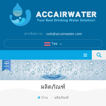
ฝากข้อความ ：
sale@accairwater.com
ไทย
ผลิตภัณฑ์
บ้าน
/
ผลิตภัณฑ์