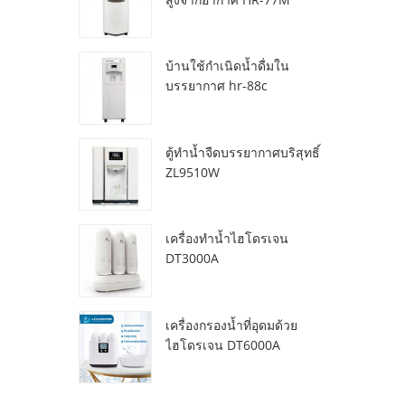
บ้านใช้กำเนิดน้ำดื่มใน
บรรยากาศ hr-88c
ตู้ทำน้ำจืดบรรยากาศบริสุทธิ์
ZL9510W
เครื่องทำน้ำไฮโดรเจน
DT3000A
เครื่องกรองน้ำที่อุดมด้วย
ไฮโดรเจน DT6000A