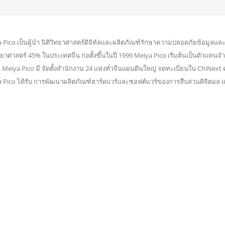
 Pico เป็นผู้นำ นิติวิทยาศาสตร์ดิจิทัลและผลิตภัณฑ์รักษาความปลอดภัยข้อมูลแ
ิทยาศาสตร์ 45% ในประเทศจีน ก่อตั้งขึ้นในปี 1999 Meiya Pico เริ่มต้นเป็นตัว
้ Meiya Pico มี จัดตั้งสำนักงาน 24 แห่งทั่วจีนแผ่นดินใหญ่ จดทะเบียนใน ChiNext ค
 Pico ได้รับ การพัฒนาผลิตภัณฑ์ฮาร์ดแวร์และซอฟต์แวร์ของการสืบสวนดิจิตอล