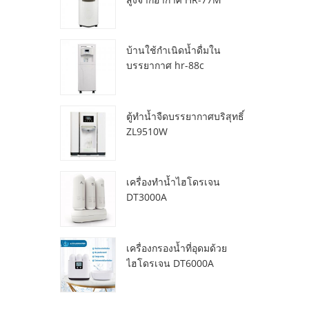
บ้านใช้กำเนิดน้ำดื่มใน
บรรยากาศ hr-88c
ตู้ทำน้ำจืดบรรยากาศบริสุทธิ์
ZL9510W
เครื่องทำน้ำไฮโดรเจน
DT3000A
เครื่องกรองน้ำที่อุดมด้วย
ไฮโดรเจน DT6000A