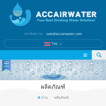
ฝากข้อความ ：
sale@accairwater.com
ไทย
ผลิตภัณฑ์
บ้าน
/
ผลิตภัณฑ์