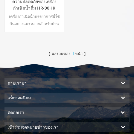
ความปลอดภัยของเครื่อง
กำเนิดน้ำดื่ม HR-90HK
เครื่องกำเนิดน้ำบรรยากาศนี้ใช้
กันอย่างแพร่หลายสำหรับบ้าน
สำนักงาน ร้อน & amp; ผลผลิต
น้ำบริสุทธิ์เย็น 30 ลิตร / วันสร้าง
ที่ 30 ℃ & amp; 80% RH22
[ ผลรวมของ
1
หน้า ]
ตามเรามา
แท็กยอดนิยม
ติดต่อเรา
เข้าร่วมจดหมายข่าวของเรา