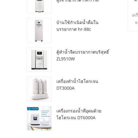
เคร
บ้านใช้กำเนิดน้ำดื่มใน
ห
บรรยากาศ hr-88c
ผลผ
ตู้ทำน้ำจืดบรรยากาศบริสุทธิ์
ZL9510W
เครื่องทำน้ำไฮโดรเจน
DT3000A
เครื่องกรองน้ำที่อุดมด้วย
ไฮโดรเจน DT6000A