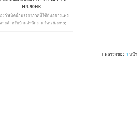
HR-90HK
ื่องกำเนิดน้ำบรรยากาศนี้ใช้กันอย่างแพร่
ลายสำหรับบ้านสำนักงาน ร้อน & amp;
ลิตน้ำบริสุทธิ์เย็น 30 ลิตร / วันสร้างที่ 30
℃ & amp; 80% RH22
[ ผลรวมของ
1
หน้า 