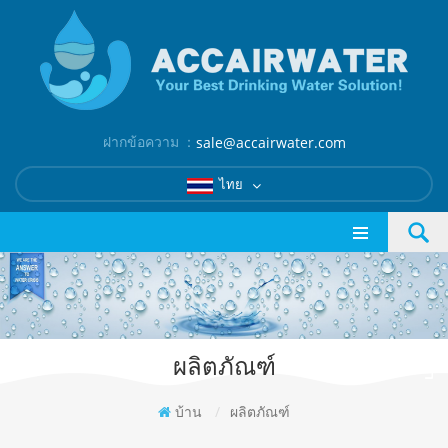
ฝากข้อความ ：
sale@accairwater.com
ไทย
ผลิตภัณฑ์
บ้าน
/
ผลิตภัณฑ์