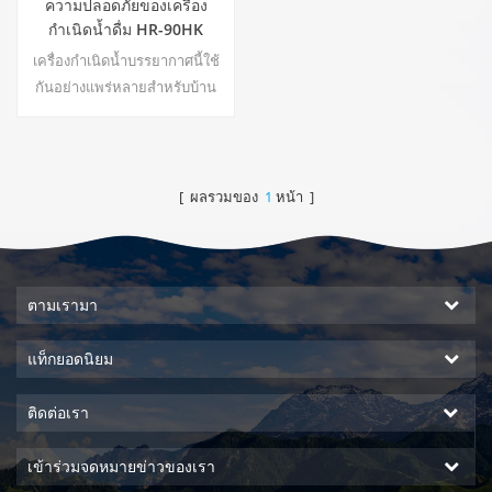
ความปลอดภัยของเครื่อง
กำเนิดน้ำดื่ม HR-90HK
เครื่องกำเนิดน้ำบรรยากาศนี้ใช้
กันอย่างแพร่หลายสำหรับบ้าน
สำนักงาน ร้อน & amp; ผลผลิต
น้ำบริสุทธิ์เย็น 30 ลิตร / วันสร้าง
ที่ 30 ℃ & amp; 80% RH22
[ ผลรวมของ
1
หน้า ]
ตามเรามา
แท็กยอดนิยม
ติดต่อเรา
เข้าร่วมจดหมายข่าวของเรา