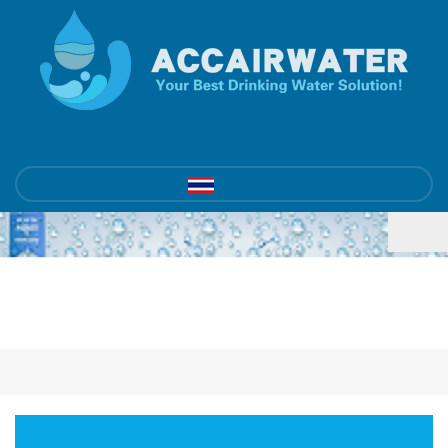
ฝากข้อความ ：
sale@accairwater.com
ไทย
ผลิตภัณฑ์
บ้าน
/
ผลิตภัณฑ์
หมวดหมู่สินค้า