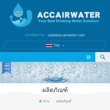
ฝากข้อความ ：
sale@accairwater.com
ไทย
ผลิตภัณฑ์
บ้าน
/
ผลิตภัณฑ์