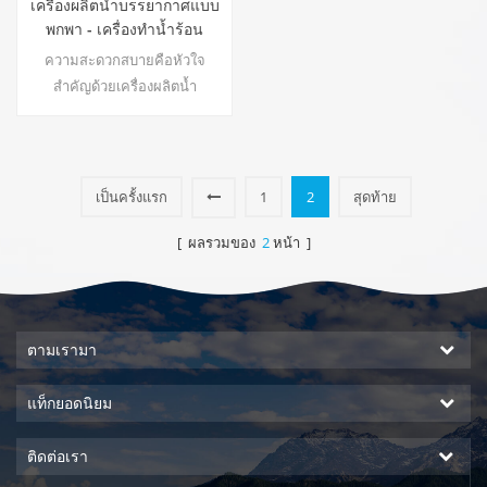
เครื่องผลิตน้ำบรรยากาศแบบ
พกพา - เครื่องทำน้ำร้อน
ZL9130D
ความสะดวกสบายคือหัวใจ
สำคัญด้วยเครื่องผลิตน้ำ
บรรยากาศ ZL9130D ที่มีความจุ
17.5 ลิตร และหน้าจอสัมผัส LED
ที่ใช้งานง่ายเพื่อการตรวจสอบ
และควบคุมที่ง่ายดาย การปล่อย
เป็นครั้งแรก
1
2
สุดท้าย
น้ำบรรยากาศช่วยให้คุณมั่นใจ
ได้ว่าจะมีน้ำสะอาดใช้ได้ทุกเมื่อ
[ ผลรวมของ
2
หน้า ]
ที่ต้องการ ประโยชน์หลัก: น้ำดื่ม
บริสุทธิ์ น้ำร้อนและน้ำเย็น ไม่
ต้องติดตั้ง ไม่เกิดของเสีย22
ตามเรามา
แท็กยอดนิยม
ติดต่อเรา