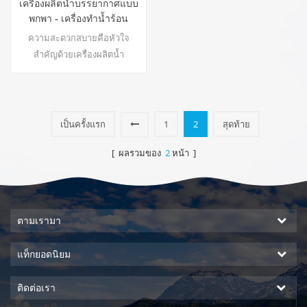
เครื่องผลิตน้ำบรรยากาศแบบ
พกพา - เครื่องทำน้ำร้อน
ZL9130D
ความสะดวกสบายคือหัวใจ
สำคัญด้วยเครื่องผลิตน้ำ
บรรยากาศ ZL9130D ที่มีความจุ
17.5 ลิตร และหน้าจอสัมผัส LED
ที่ใช้งานง่ายเพื่อการตรวจสอบ
และควบคุมที่ง่ายดาย การปล่อย
เป็นครั้งแรก
1
2
สุดท้าย
น้ำบรรยากาศช่วยให้คุณมั่นใจ
ได้ว่าจะมีน้ำสะอาดใช้ได้ทุกเมื่อ
[ ผลรวมของ
2
หน้า ]
ที่ต้องการ ประโยชน์หลัก: น้ำดื่ม
บริสุทธิ์ น้ำร้อนและน้ำเย็น ไม่
ต้องติดตั้ง ไม่เกิดของเสีย22
ตามเรามา
แท็กยอดนิยม
ติดต่อเรา