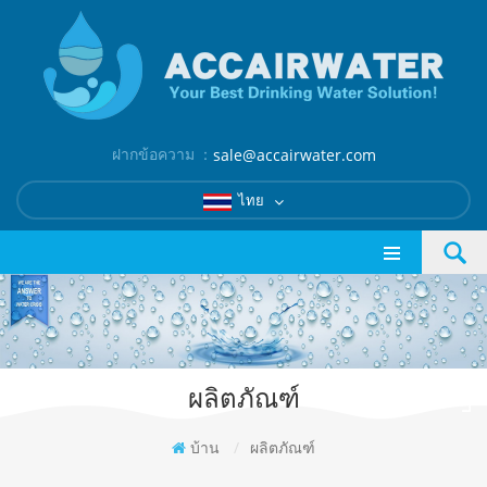
ฝากข้อความ ：
sale@accairwater.com
ไทย
ผลิตภัณฑ์
บ้าน
/
ผลิตภัณฑ์