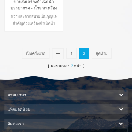
ขายส่งเครื่องกำเนิดน้ำ
บรรยากาศ - น้ำจากเครื่อง
อากาศ ZL8510E
ความสะดวกสบายเป็นกุญแจ
สำคัญด้วยเครื่องกำเนิดน้ำ
บรรยากาศ ZL8510E ซึ่งมีความ
จุกว้างขวาง 4.8 ลิตร และหน้า
จอแสดงผล LED ที่ใช้งานง่ายเพื่อ
การตรวจสอบและควบคุมที่
เป็นครั้งแรก
1
2
สุดท้าย
ง่ายดาย น้ำที่ปล่อยออกมาโดย
รอบทำให้มั่นใจได้ว่าคุณ
[ ผลรวมของ
2
หน้า ]
สามารถเข้าถึงน้ำสะอาดที่สด
ใหม่ได้ทุกเมื่อที่คุณต้องการ
ประโยชน์หลัก: น้ำดื่มบริสุทธิ์; น้ำ
อุณหภูมิปกติ ไม่มีการติดตั้ง ไม่มี
ตามเรามา
ของเสียเกิดขึ้น22
แท็กยอดนิยม
ติดต่อเรา