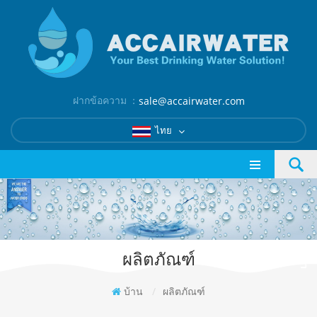
ฝากข้อความ ：
sale@accairwater.com
ไทย
ผลิตภัณฑ์
บ้าน
/
ผลิตภัณฑ์