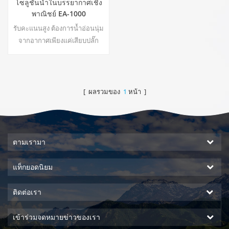
โซลูชันน้ำในบรรยากาศเชิง
พาณิชย์ EA-1000
รับคะแนนสูง ต้องการน้ำอ่อนนุ่ม
จากอากาศเพียงแค่เสียบปลั๊ก
เครื่องกำเนิดไฟฟ้าเป็นสิ่งจำเป็น
เครื่องกำเนิดไฟฟ้าน้ำใน
บรรยากาศอุตสาหกรรมให้คุณ
ดื่มน้ำที่ปลอดภัยและอุดม
[ ผลรวมของ
1
หน้า ]
สมบูรณ์!22
ตามเรามา
แท็กยอดนิยม
ติดต่อเรา
เข้าร่วมจดหมายข่าวของเรา