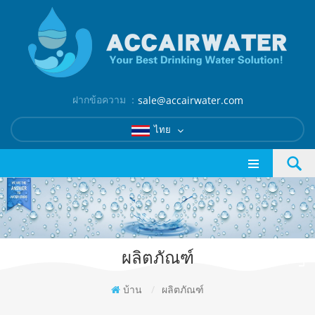
ฝากข้อความ ：
sale@accairwater.com
ไทย
ผลิตภัณฑ์
บ้าน
/
ผลิตภัณฑ์