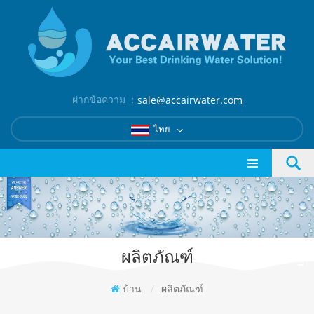
ฝากข้อความ ：
sale@accairwater.com
ไทย
ผลิตภัณฑ์
บ้าน
/
ผลิตภัณฑ์