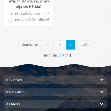
เครื่องกำเนิดน้ำบรรยากาศที่
อยู่อาศัย HE-88C
เครื่องกำเนิดน้ำในบรรยากาศที่
อยู่อาศัยขนาดเล็กสีขาวนี้ยังใช้
สำหรับสำนักงาน เอาต์พุตน้ำเย็น
บริสุทธิ์ หน้าจอแสดงผล LCD.
ความจุ:16 ลิตร22
เป็นครั้งแรก
1
2
สุดท้าย
[ ผลรวมของ
2
หน้า ]
ตามเรามา
แท็กยอดนิยม
ติดต่อเรา