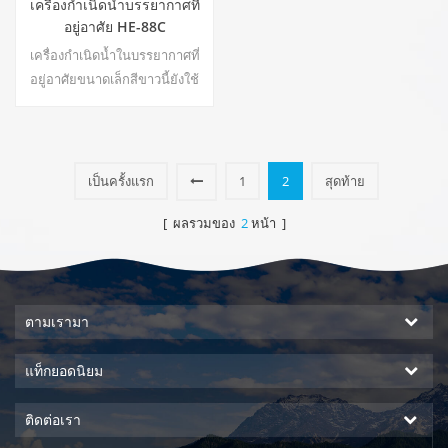
เครื่องกำเนิดน้ำบรรยากาศที่
อยู่อาศัย HE-88C
เครื่องกำเนิดน้ำในบรรยากาศที่
อยู่อาศัยขนาดเล็กสีขาวนี้ยังใช้
สำหรับสำนักงาน เอาต์พุตน้ำเย็น
บริสุทธิ์ หน้าจอแสดงผล LCD.
ความจุ:16 ลิตร22
เป็นครั้งแรก
1
2
สุดท้าย
[ ผลรวมของ
2
หน้า ]
ตามเรามา
แท็กยอดนิยม
ติดต่อเรา