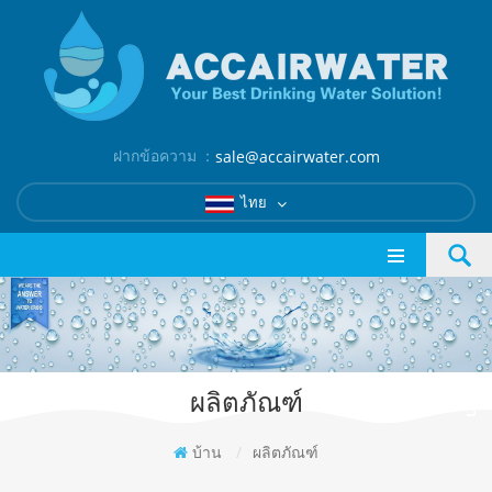
ฝากข้อความ ：
sale@accairwater.com
ไทย
ผลิตภัณฑ์
บ้าน
/
ผลิตภัณฑ์