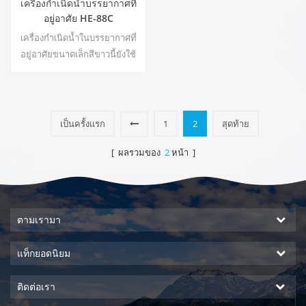
เครื่องกำเนิดน้ำบรรยากาศที่
อยู่อาศัย HE-88C
เครื่องกำเนิดน้ำในบรรยากาศที่
อยู่อาศัยขนาดเล็กสีขาวนี้ยังใช้
สำหรับสำนักงาน เอาต์พุตน้ำเย็น
บริสุทธิ์ หน้าจอแสดงผล LCD.
ความจุ:16 ลิตร22
เป็นครั้งแรก
1
2
สุดท้าย
[ ผลรวมของ
2
หน้า ]
ตามเรามา
แท็กยอดนิยม
ติดต่อเรา