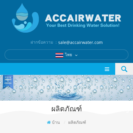
ฝากข้อความ ：
sale@accairwater.com
ไทย
ผลิตภัณฑ์
บ้าน
/
ผลิตภัณฑ์