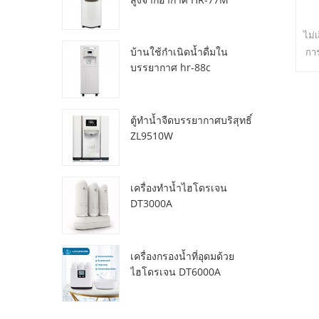
ไม่
บ้านใช้กำเนิดน้ำดื่มใน
การ
บรรยากาศ hr-88c
แวด
ตู้ทำน้ำจืดบรรยากาศบริสุทธิ์
ZL9510W
เครื่องทำน้ำไฮโดรเจน
DT3000A
เครื่องกรองน้ำที่อุดมด้วย
ไฮโดรเจน DT6000A