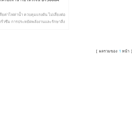
เสียค่าไฟค่าน้ำ ควบคุมแรงดัน ไม่เสี่ยงต่อ
รั่วซึม การประหยัดพลังงานและรักษาสิ่ง
ล้อม การฆ่าเชื้อตามเวลาจริง เทคโนโลยี
Energize ไม่มีมลพิษทุติยภูมิ ไม่มีกลิ่น
เฉพาะ22
[ ผลรวมของ
1
หน้า 