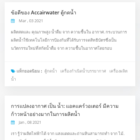
ข้อดีของ Accairwater ตู้กดน้ำ
Mar , 03 2021
ผลิตสดและ คุณภาพสูง น้ำดื่ม จาก ความชื้นใน อากาศ. กระบวนการ
ผลิตน้ำใช้เทคโนโลยีการป้องกันที่ได้รับการจดสิทธิบัตรซึ่งเป็น
นวัตกรรมใหม่ที่สกัดน้ำดื่ม จาก ความชื้นในอากาศโดยรอบ
Accairwater. ขึ้นอยู่กับอุณหภูมิและความชื้นในบริเวณใกล้เคียงกำลัง
การผลิตต่อวันสูงถึง 6 แกลลอน ไม่จำเป็นต้องเชื่อมต่ออุปกรณ์กับน้ำ
แท็กยอดนิยม :
ตู้กดน้ำ
เครื่องกำเนิดน้ำบรรยากาศ
เครื่องผลิต
ท่อ; สิ่งที่จำเป็นคือปลั๊กไฟ เต้ารับ แอคแคร์วอเตอร์ ตู้กดน้ำสามารถ
น้ำ
ผลิตน้ำเย็นและน้ำร้อน น้ำ. เป็นม...
การแปลงอากาศ เป็น น้ำ: แอคแคร์วอเตอร์ มีความ
ก้าวหน้าอย่างมากในการผลิตน้ำ
Jan , 08 2021
เรา รู้ว่าผลิตไฟฟ้าได้ จาก แสงแดดและถ่านหินสามารถทำ จาก ไม้.