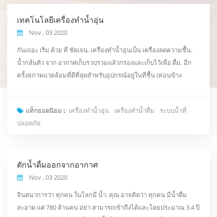
เทคโนโลยีเครื่องทำน้ำอุ่น
Nov , 03 2020
กันเถอะ เริ่ม ด้วย ที่ ชัดเจน. เครื่องทำน้ำอุ่นเป็น เครื่องลดความชื้น.
น้ำกลั่นตัว จาก อากาศเก็บรวบรวมแล้วกรองและเก็บไว้เพื่อ ดื่ม. อีก
ครั้งสภาพแวดล้อมที่ดีที่สุดสำหรับอุปกรณ์อยู่ในที่ชื้น (ค่อนข้าง
รุนแรง) แต่ก็ยังใช้งานได้ดี กับ ความชื้นมากกว่า 60 องศาและ
ความชื้น 40 บวก. น้ำจะถูกกรองผ่านกระบวนการกรองซึ่งรวมถึงตัว
แท็กยอดนิยม :
เครื่องทำน้ำอุ่น
เครื่องทำน้ำดื่ม
ระบบน้ำที่
กรองถ่านตัวกรองคาร์บอนตัวกรองแร่และ Filmtec รีเวิร์สออสโมซิส
ปลอดภัย
เมมเบรน. เดอะ อินเทอร์เฟ...
ตักน้ำดื่มออกจากอากาศ
Nov , 03 2020
จินตนาการว่า ทุกคน ในโลกมี น้ำ. คุณ อาจคิดว่า ทุกคน มีน้ำดื่ม
สะอาด แต่ 780 ล้านคน อย่า สามารถเข้าถึงได้และโดยประมาณ 3.4 ปี