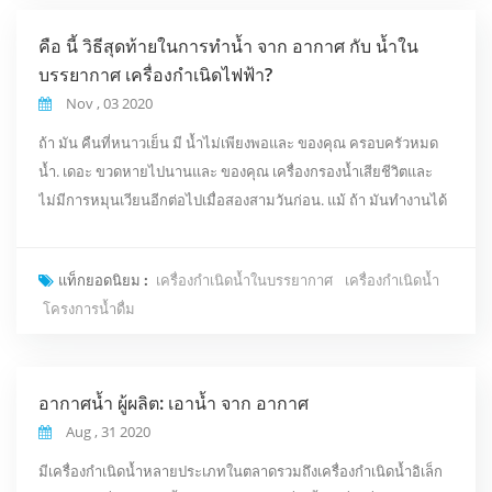
คือ นี้ วิธีสุดท้ายในการทำน้ำ จาก อากาศ กับ น้ำใน
บรรยากาศ เครื่องกำเนิดไฟฟ้า?
Nov , 03 2020
ถ้า มัน คืนที่หนาวเย็น มี น้ำไม่เพียงพอและ ของคุณ ครอบครัวหมด
น้ำ. เดอะ ขวดหายไปนานและ ของคุณ เครื่องกรองน้ำเสียชีวิตและ
ไม่มีการหมุนเวียนอีกต่อไปเมื่อสองสามวันก่อน. แม้ ถ้า มันทำงานได้
ดีไม่มีน้ำให้ ดื่ม. ในช่วงเวลาสุดท้ายที่ชัดเจน คุณ ตระหนักว่า คุณ มี
ตัวเลือกอื่น ๆ น้อย. มี ไม่มีที่ไหนให้วิ่ง มี ไม่มีที่ให้ซ่อน มัน จะเป็น จบ.
แท็กยอดนิยม :
เครื่องกำเนิดน้ำในบรรยากาศ
เครื่องกำเนิดน้ำ
คุณ คิด คุณ พร้อมสำหรับทุกสิ่ง แต่ปรากฎว่า คุณ ควร ใช้จ่ายเงินมาก
โครงการน้ำดื่ม
ขึ้นก...
อากาศน้ำ ผู้ผลิต: เอาน้ำ จาก อากาศ
Aug , 31 2020
มีเครื่องกำเนิดน้ำหลายประเภทในตลาดรวมถึงเครื่องกำเนิดน้ำอิเล็ก