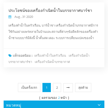
ประโยชน์ของเครื่องกำเนิดน้ำในบรรยากาศบาร์ชา
Aug , 31 2020
เครื่องทำน้ำในครัวเรือน, บาร์น้ำชา เครื่องกำเนิดน้ำบรรยากาศมีการ
ใช้กันอย่างแพร่หลายในบ้านและสถานที่ต่างๆข้อดีหลักของเครื่องทำ
น้ำชาแบบบาร์มีดังนี้ น้ำคั้นสด เดอะ ระบบการเปลี่ยนแปลงของน้ำ
ทิพย์ในบรรยากาศธรรมชาติที่บริสุทธิ์ปราศจากสารกันบูดปราศจาก
สารเติมแต่งรวบรวมกลิ่นอายของสวรรค์และโลกรวบรวมแก่นแท้ของ
แท็กยอดนิยม :
เครื่องทำน้ำในครัวเรือน
เครื่องกำเนิดน้ำ
จักรวาลดวงอาทิตย์และดวงจันทร์เก็บเกี่ยวแหล่งที่มาของพลังอันหอม
บรรยากาศบาร์ชา
เครื่องกำเนิดน้ำบรรยากาศ
หวานยืดอายุคือ คาร์บอนต่ำ และเป็นมิตรกั...
เป็นครั้งแรก
1
2
สุดท้าย
[ ผลรวมของ
2
หน้า ]
หมวดหมู่