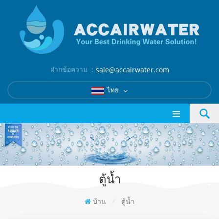
ฝากข้อความ ：
sale@accairwater.com
ไทย
ตู้น้ำ
บ้าน
/
ตู้น้ำ