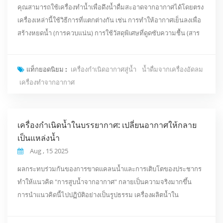
คุณสามารถใช้เครื่องทำน้ำเพื่อดึงน้ำดื่มสะอาดจากอากาศได้โดยตรง
เครื่องเหล่านี้ใช้วิธีการที่แตกต่างกัน เช่น การทำให้อากาศเย็นลงเพื่อ
สร้างหยดน้ำ (การควบแน่น) การใช้วัสดุพิเศษที่ดูดซับความชื้น (สาร
ดูดความชื้น) การกรองด้วยเมมเบรน หรือการดักจับหมอกบนตาข่าย
แต่ละวิธีได้ผลดีที่สุดในบางสภาพอากาศ นักวิทยาศาสตร์เชื่อว่า
แท็กยอดนิยม :
เครื่องกำเนิดอากาศสู่น้ำ
น้ำดื่มจากเครื่องอัดลม
เทคโนโลยีเหล่านี้อาจช่วยให้ได้น้ำที่ปลอดภัยสำหรับ ประมาณหนึ่ง
เครื่องทำจากอากาศ
พันล้านคน โดยเฉพาะบริเวณที่หา...
เครื่องกำเนิดน้ำในบรรยากาศ: เปลี่ยนอากาศให้กลาย
เป็นแหล่งน้ำ
Aug , 15 2025
ผลกระทบร่วมกันของการขาดแคลนน้ำและการเติบโตของประชากร
ทำให้แนวคิด "การสูบน้ำจากอากาศ" กลายเป็นความจริงมากขึ้น
การนำแนวคิดนี้ไปปฏิบัติอย่างเป็นรูปธรรม เครื่องผลิตน้ำใน
บรรยากาศได้ผสานรวมหลักฟิสิกส์ของการเปลี่ยนสถานะก๊าซ-
ของเหลว การทำให้บริสุทธิ์ด้วยวิธีการดูดความชื้นและการเร่ง