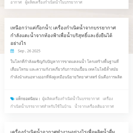
อากาศ
ผู้ผลิตเครื่องกำเนิดน้ำในบรรยากาศ
โดยตรง วิธีการทำงาน เครื่องกำเนิดน้ำในบรรยากาศท...
เหนือกว่าแค่ก๊อกน้ำ: เครื่องกำเนิดน้ำจากบรรยากาศ
กำลังแตะน้ำจากท้องฟ้าเพื่อน้ำบริสุทธิ์และยั่งยืนได้
อย่างไร
Sep , 26 2025
ในโลกที่กำลังเผชิญกับปัญหาการขาดแคลนน้ำ โครงสร้างพื้นฐานที่
เสื่อมโทรม และความกังวลเกี่ยวกับการปนเปื้อน เทคโนโลยีล้ำสมัย
กำลังนำเสนอทางออกที่ฟังดูเหมือนนิยายวิทยาศาสตร์ นั่นคือการผลิต
น้ำดื่มสะอาดจากอากาศที่เราหายใจโดยตรง นี่คือความจริงของ
เครื่องกำเนิดน้ำบรรยากาศ (AWGs) เทคโนโลยีที่พร้อมจะกำหนด
แท็กยอดนิยม :
ผู้ผลิตเครื่องกำเนิดน้ำในบรรยากาศ
เครื่อง
ความสัมพันธ์ของเรากับน้ำใหม่ AWG ไม่ใช่แค่สิ่งแปลกใหม่ แต่ยัง
กำเนิดน้ำบรรยากาศสำหรับใช้ในบ้าน
น้ำจากเครื่องเติมอากาศ
เป็นการเปลี่ยนกระบวนทัศน์สู่การจัดหาแหล่งน้ำแบ...
เครื่องกำเนิดน้ำอากาศทำงานอย่างไรเพื่อผลิตน้ำดื่ม