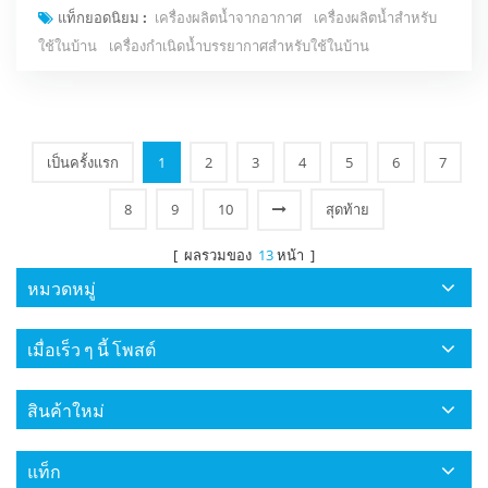
แท็กยอดนิยม :
เครื่องผลิตน้ำจากอากาศ
เครื่องผลิตน้ำสำหรับ
ปฏิกิริยาของวัสดุศาสตร์ และเทคโนโลยีการควบคุมและการตรวจจับ
ใช้ในบ้าน
เครื่องกำเนิดน้ำบรรยากาศสำหรับใช้ในบ้าน
ที่ทันสมัย เพื่อผลิตน้ำบริสุทธิ์ในสภาพแวดล้อมที่หลากหลาย บทความ
นี้จะแ...
เป็นครั้งแรก
1
2
3
4
5
6
7
8
9
10
สุดท้าย
[ ผลรวมของ
13
หน้า ]
หมวดหมู่
เมื่อเร็ว ๆ นี้ โพสต์
สินค้าใหม่
แท็ก