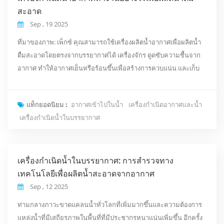
สะอาด
Sep , 19 2025
ที่มาของภาพ: เพ็กซ์ คุณสามารถใช้เครื่องผลิตน้ำอากาศเพื่อผลิตน้ำ
ดื่มสะอาดโดยตรงจากบรรยากาศได้ เครื่องจักร ดูดซับความชื้นจาก
อากาศ ทำให้อากาศเย็นหรือร้อนขึ้นเพื่อสร้างการควบแน่น และเก็บ
น้ำ ขั้นต่อไป ระบบจะกรอง บำบัด และเติมแร่ธาตุลงในน้ำก่อนจัดเก็บ
ในถังปิดสนิท เทคโนโลยีนี้จึงเป็นทางออกที่ยั่งยืนสำหรับพื้นที่ที่มี
แท็กยอดนิยม :
อากาศเข้าไปในน้ำ
เครื่องกำเนิดอากาศและน้ำ
ทรัพยากรน้ำจำกัด ประเด็นสำคัญ เครื่องผลิตน้ำอากาศสร้างน้ำดื่ม
เครื่องกำเนิดน้ำในบรรยากาศ
สะอาดด้วยการดึงความชื้นจากอา...
เครื่องกำเนิดน้ำในบรรยากาศ: การสำรวจทาง
เทคโนโลยีเพื่อผลิตน้ำสะอาดจากอากาศ
Sep , 12 2025
ท่ามกลางภาวะขาดแคลนน้ำทั่วโลกที่เพิ่มมากขึ้นและความต้องการ
แหล่งน้ำที่มีเสถียรภาพในพื้นที่ที่มีประชากรหนาแน่นเพิ่มขึ้น อีกครั้ง