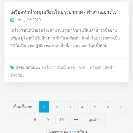
เครื่องทำน้ำหมุนเวียนในบรรยากาศ - ทำงานอย่างไร
Aug , 06 2019
เครื่องกำเนิดน้ำอัจฉริยะสำหรับบรรยากาศรุ่นใหม่สามารถซื้อผ่าน
บริษัท ฝูโจวกรีนโอลีฟเทรด จำกัด เครื่องกำเนิดน้ำในบรรยากาศเป็น
วิธีใหม่ในการปฏิวัติการส่งมอบน้ำที่สะอาดและบริสุทธิ์ให้กับ
สำนักงานของคุณซึ่งได้รับแรงบันดาลใจจากวัฏจักรของน้ำตาม
ธรรมชาติของโลกแทนที่จะใช้ระบบประปาธรรมดาหรือส่งน้ำดื่ม
แท็กยอดนิยม :
เครื่องกำเนิดน้ำบรรยากาศ
เครื่องกำเนิดน้ำ
บรรจุขวดราคาแพง ใช้เวลาในอากาศรอบตัวเราและเปลี่ยนเป็นน้ำ
อัจฉริยะ
ผ่านกระบวนการควบแน่นการกรองและกระบวนการทำให้บริสุทธิ์ ค...
เป็นครั้งแรก
1
2
3
4
5
6
7
8
9
10
สุดท้าย
[ ผลรวมของ
148
หน้า ]