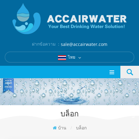
ฝากข้อความ ：
sale@accairwater.com
ไทย
บล็อก
บ้าน
/
บล็อก