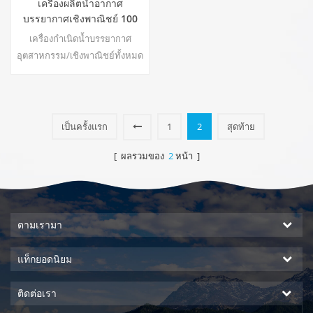
เครื่องผลิตน้ำอากาศ
บรรยากาศเชิงพาณิชย์ 100
ลิตรต่อวัน EA-100E
เครื่องกำเนิดน้ำบรรยากาศ
อุตสาหกรรม/เชิงพาณิชย์ทั้งหมด
สามารถติดตั้งบนรถพ่วงและติด
ตั้งเครื่องกำเนิดไฟฟ้า ระบบกรอง
ถังเก็บน้ำและเชื้อเพลิงของตัวเอง
เครื่องกำเนิดน้ำด้วยอากาศของ
เป็นครั้งแรก
1
2
สุดท้าย
เรามีระบบอากาศและน้ำเคลื่อนที่
ที่ทำงานได้อย่างสมบูรณ์ มีครบ
[ ผลรวมของ
2
หน้า ]
ทุกอย่างในตัว และเพียงพอในตัว
เอง สามารถขนส่งได้อย่าง
ง่ายดายพร้อมทั้งผลิตน้ำดื่ม
บริสุทธิ์สดได้มากถึงหลายพัน
ตามเรามา
แกลลอน โรงงา22
แท็กยอดนิยม
ติดต่อเรา