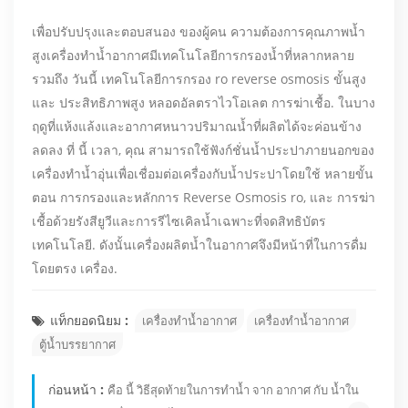
เพื่อปรับปรุงและตอบสนอง ของผู้คน ความต้องการคุณภาพน้ำ
สูงเครื่องทำน้ำอากาศมีเทคโนโลยีการกรองน้ำที่หลากหลาย
รวมถึง วันนี้ เทคโนโลยีการกรอง ro reverse osmosis ขั้นสูง
และ ประสิทธิภาพสูง หลอดอัลตราไวโอเลต การฆ่าเชื้อ. ในบาง
ฤดูที่แห้งแล้งและอากาศหนาวปริมาณน้ำที่ผลิตได้จะค่อนข้าง
ลดลง ที่ นี้ เวลา, คุณ สามารถใช้ฟังก์ชั่นน้ำประปาภายนอกของ
เครื่องทำน้ำอุ่นเพื่อเชื่อมต่อเครื่องกับน้ำประปาโดยใช้ หลายขั้น
ตอน การกรองและหลักการ Reverse Osmosis ro, และ การฆ่า
เชื้อด้วยรังสียูวีและการรีไซเคิลน้ำเฉพาะที่จดสิทธิบัตร
เทคโนโลยี. ดังนั้นเครื่องผลิตน้ำในอากาศจึงมีหน้าที่ในการดื่ม
โดยตรง เครื่อง.
แท็กยอดนิยม :
เครื่องทำน้ำอากาศ
เครื่องทำน้ำอากาศ
ตู้น้ำบรรยากาศ
ก่อนหน้า :
คือ นี้ วิธีสุดท้ายในการทำน้ำ จาก อากาศ กับ น้ำใน