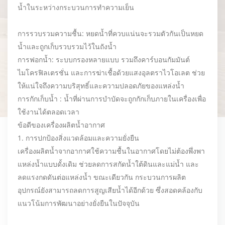
น้ำในระหว่างกระบวนการทำความเย็น
การรวบรวมความชื้น: หยดน้ำที่ควบแน่นจะรวมตัวกันเป็นหยด
น้ำและถูกเก็บรวบรวมไว้ในถังน้ำ
การฟอกน้ำ: ระบบกรองหลายแบบ รวมถึงคาร์บอนกัมมันต์
ไมโครฟิลเตรชั่น และการฆ่าเชื้อด้วยแสงอุลตราไวโอเลต ช่วย
ให้แน่ใจถึงความบริสุทธิ์และความปลอดภัยของแหล่งน้ำ
การกักเก็บน้ำ : น้ำที่ผ่านการบำบัดจะถูกกักเก็บภายในเครื่องเพื่อ
ใช้งานได้ตลอดเวลา
ข้อดีของเครื่องผลิตน้ำอากาศ
1. การปกป้องสิ่งแวดล้อมและความยั่งยืน
เครื่องผลิตน้ำจากอากาศใช้ความชื้นในอากาศโดยไม่ต้องพึ่งพา
แหล่งน้ำแบบดั้งเดิม ช่วยลดการสกัดน้ำใต้ดินและแม่น้ำ และ
ลดแรงกดดันต่อแหล่งน้ำ ขณะเดียวกัน กระบวนการผลิต
อุปกรณ์ยังสามารถลดการสูญเสียน้ำได้อีกด้วย ซึ่งสอดคล้องกับ
แนวโน้มการพัฒนาอย่างยั่งยืนในปัจจุบัน