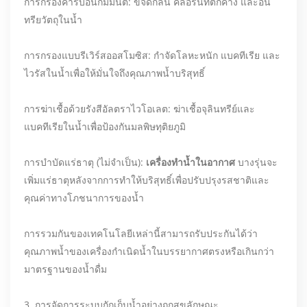
การกรองคาร์บอนกัมมันต์: ขจัดกลิ่น คลอรีนที่ตกค้าง และอิน
ทรียวัตถุในน้ำ
การกรองแบบรีเวิร์สออสโมซิส: กำจัดโลหะหนัก แบคทีเรีย และ
ไวรัสในน้ำเพื่อให้มั่นใจถึงคุณภาพน้ำบริสุทธิ์
การฆ่าเชื้อด้วยรังสีอัลตราไวโอเลต: ฆ่าเชื้อจุลินทรีย์และ
แบคทีเรียในน้ำเพื่อป้องกันมลพิษทุติยภูมิ
การบำบัดแร่ธาตุ (ไม่จำเป็น):
เครื่องทำน้ำในอากาศ
บางรุ่นจะ
เพิ่มแร่ธาตุหลังจากการทำให้บริสุทธิ์เพื่อปรับปรุงรสชาติและ
คุณค่าทางโภชนาการของน้ำ
การรวมกันของเทคโนโลยีเหล่านี้สามารถรับประกันได้ว่า
คุณภาพน้ำของเครื่องกำเนิดน้ำในบรรยากาศตรงหรือเกินกว่า
มาตรฐานของน้ำดื่ม
3. การจัดการระบบกักเก็บน้ำอย่างถูกสุขลักษณะ