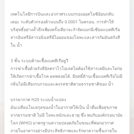
เทคโนโลยีการบินและอวกาศระบบกรองออสโมซิย้อนกลับ
เดอะ ระดับตัวกรองด้านบนถึง 0.0001 ไมครอน. การทำให้
บริสุทธิ์อย่างล้ำลึกเพียงครั้งเดียวจะกำจัดแมกนีเซียมแบคทีเรีย
สารอินทรีย์สารอนินทรีย์ไอออนของโลหะและสารกัมมันตรังสี
ใน น้ำ
3 ชั้น ระบบต้านเชื้อแบคทีเรียยูวี
การฆ่าเชื้อด้วยรังสีอัลตราไวโอเลตไม่ต้องใช้สารเคมีและไม่ก่อ
ให้เกิดการฆ่าเชื้อโรค ผลพลอยได้. มีฤทธิ์ต้านเชื้อแบคทีเรียไม่มี
กลิ่นไม่มีเสียงรบกวนและคงรสชาติตามธรรมชาติของ น้ำ
บรรยากาศ H20 ระบบน้ำแปลง
มันเปลี่ยนโมเลกุลของน้ำในอากาศให้เป็น น้ำดื่มเพื่อสุขภาพ
จากธรรมชาติ ไม่มี โลหะหนักและธาตุ ซึ่ง พบกับองค์กรอนามัย
โลก (WHO) มาตรฐานความปลอดภัยในขณะที่ฟอกอากาศ
ภายในอาคารอย่างมีประสิทธิภาพและรักษาความชื้นภายใน