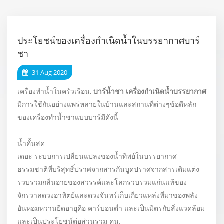
ประโยชน์ของเครื่องกำเนิดน้ำในบรรยากาศบาร์
ชา
31 Aug 2020
เครื่องทำน้ำในครัวเรือน,
บาร์น้ำชา
เครื่องกำเนิดน้ำบรรยากาศ
มีการใช้กันอย่างแพร่หลายในบ้านและสถานที่ต่างๆข้อดีหลัก
ของเครื่องทำน้ำชาแบบบาร์มีดังนี้
น้ำคั้นสด
เดอะ ระบบการเปลี่ยนแปลงของน้ำทิพย์ในบรรยากาศ
ธรรมชาติที่บริสุทธิ์ปราศจากสารกันบูดปราศจากสารเติมแต่ง
รวบรวมกลิ่นอายของสวรรค์และโลกรวบรวมแก่นแท้ของ
จักรวาลดวงอาทิตย์และดวงจันทร์เก็บเกี่ยวแหล่งที่มาของพลัง
อันหอมหวานยืดอายุคือ คาร์บอนต่ำ และเป็นมิตรกับสิ่งแวดล้อม
และเป็นประโยชน์ต่อส่วนรวม คน.