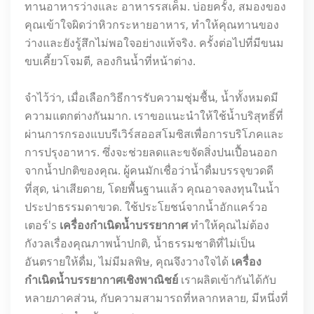
ทานอาหารว่างและ อาหารรสเค็ม. บ่อยครั้ง, สมองของ
คุณเข้าใจผิดว่าหิวกระหายอาหาร, ทำให้คุณทานของ
ว่างและยังรู้สึกไม่พอใจอย่างแท้จริง. ครั้งต่อไปที่มีขนม
ขบเคี้ยวโจมตี, ลองกินน้ำที่หน้าต่าง.
จำไว้ว่า, เมื่อเลือกวิธีการรับความชุ่มชื้น, น้ำทั้งหมดมี
ความแตกต่างกันมาก. เราขอแนะนำให้ใช้น้ำบริสุทธิ์ที่
ผ่านการกรองแบบรีเวิร์สออสโมซิสเพื่อการบริโภคและ
การปรุงอาหาร. ซึ่งจะช่วยลดและขจัดสิ่งปนเปื้อนออก
จากน้ำปกติของคุณ. ผู้คนมักเชื่อว่าน้ำดื่มบรรจุขวดดี
ที่สุด, น่าเสียดาย, โดยพื้นฐานแล้ว คุณอาจลงทุนในน้ำ
ประปาธรรมดาขวด. ใช้ประโยชน์จากน้ำอักแคร์วอ
เตอร์'s
เครื่องกำเนิดน้ำบรรยากาศ
ทำให้คุณไม่ต้อง
กังวลเรื่องคุณภาพน้ำปกติ, น้ำธรรมชาติที่ไม่เป็น
อันตรายให้ดื่ม, ไม่มีมลพิษ, คุณจึงวางใจได้
เครื่อง
กำเนิดน้ำบรรยากาศเชิงพาณิชย์
เราผลิตเข้ากันได้กับ
หลายภาคส่วน, กับความสามารถที่หลากหลาย, มีหนึ่งที่