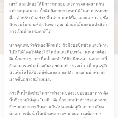
เยาว์ และปล่อยให้มีการทดสอบและการผสมผสานกัน
อย่างสนุกสนาน. น้ำดื่มยังสามารถพบได้ในอาหารหลาย
มื้อ, สำหรับ ตัวอย่าง ขึ้นฉ่าย, แอปเปิ้ล, และแตงกวา, ซึ่ง
นับรวมในออนซ์ต่อวันของคุณ. น้ำผลไม้และนมทั้งตัวก็
อาจเป็นน้ำธรรมดาก็ได้.
หากคุณพบว่าตัวเองมีผิวแห้ง, ผิวมีรอยขีดข่วนและ'ผ่าน
ไปไม่ได้โดยไม่ต้องใช้โลชั่นและลิปบาล์ม, คุณอาจต้อง
ดื่มน้ำมาก ๆ. การดื่มน้ำจะทำให้ผิวเนียนนุ่ม, นอกจากนี้
ยังสามารถช่วยป้องกันรอยย่นอย่างรวดเร็ว. เมื่อคุณรู้สึก
หิวเพื่อให้ได้สีผิวที่ดีขึ้นและเปล่งปลั่ง, ลองกินน้ำที่ปกติ
มากขึ้นอย่างสม่ำเสมอ.
การดื่มน้ำยังช่วยในการทำงานของระบบย่อยอาหาร ดัง
นั้นจึงช่วยให้คุณ "ปกติ." ดื่มน้ำจากหน้าต่างก่อนอาหาร
ยังช่วยหยุดการกินมากเกินไปและต่อสู้กับอาการเสียด
ท้อง. การดื่มน้ำให้เพียงพออาจช่วยลดความต้องการ