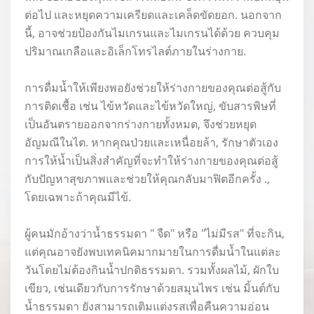
ต่อไป และหยุดความเครียดและเคล็ดขัดยอก. นอกจาก
นี้, อาจช่วยป้องกันไมเกรนและไมเกรนได้ด้วย ควบคุม
ปริมาณเกลือและอิเล็กโทรไลต์ภายในร่างกาย.
การดื่มน้ำให้เพียงพอยังช่วยให้ร่างกายของคุณต่อสู้กับ
การติดเชื้อ เช่น ไข้หวัดและไข้หวัดใหญ่, ขับสารพิษที่
เป็นอันตรายออกจากร่างกายทั้งหมด, จึงช่วยหยุด
อัญมณีในไต. หากคุณป่วยและเหนื่อยล้า, รักษาตัวเอง
การให้น้ำเป็นสิ่งสำคัญที่จะทำให้ร่างกายของคุณต่อสู้
กับปัญหาสุขภาพและช่วยให้คุณกลับมาฟิตอีกครั้ง .,
โดยเฉพาะถ้าคุณมีไข้.
ผู้คนมักอ้างว่าน้ำธรรมดา " จืด" หรือ "ไม่มีรส" ที่จะกิน,
แต่คุณอาจยังพบเทคนิคมากมายในการดื่มน้ำในแต่ละ
วันโดยไม่ต้องกินน้ำปกติธรรมดา. รวมทั้งผลไม้, ผักใบ
เขียว, เช่นเดียวกับการรักษาด้วยสมุนไพร เช่น มิ้นต์กับ
น้ำธรรมดา ยังสามารถเติมแต่งรสเพื่อคืนความอ่อน