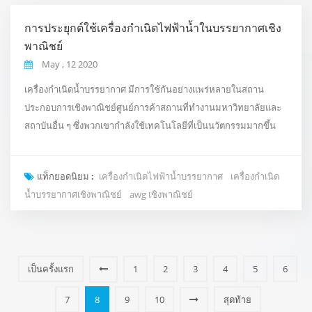
การประยุกต์ใช้เครื่องกำเนิดไฟฟ้าน้ำในบรรยากาศเชิง
พาณิชย์
May , 12 2020
เครื่องกำเนิดน้ำบรรยากาศ มีการใช้กันอย่างแพร่หลายในสถาน
ประกอบการเชิงพาณิชย์ศูนย์การค้าสถานที่ทำงานมหาวิทยาลัยและ
สถาบันอื่น ๆ ซึ่งพวกเขากำลังใช้เทคโนโลยีที่เป็นนวัตกรรมมากขึ้น
เพื่อสนับสนุนและปรับปรุงการดำเนินงานแบบวันต่อวัน ตอนนี้พวกเขา
สามารถมั่นใจได้ว่าพวกเขาเป็นอิสระและแหล่งน้ำดื่มคุณภาพสูงอย่าง
แท็กยอดนิยม :
เครื่องกำเนิดไฟฟ้าน้ำบรรยากาศ
เครื่องกำเนิด
ยั่งยืน ฝูโจวกรีนโอลีฟ เครื่องกำเนิดน้ำเชิงพาณิชย์ (AWG) ติดตั้งที่ชั้น
น้ำบรรยากาศเชิงพาณิชย์
awg เชิงพาณิชย์
บนของหลังคาหรืออาคารพาณิชย์โรงเร...
เป็นครั้งแรก
1
2
3
4
5
6
7
8
9
10
สุดท้าย