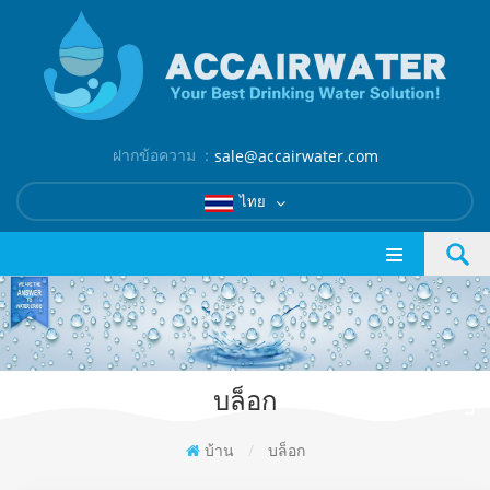
ฝากข้อความ ：
sale@accairwater.com
ไทย
บล็อก
บ้าน
/
บล็อก